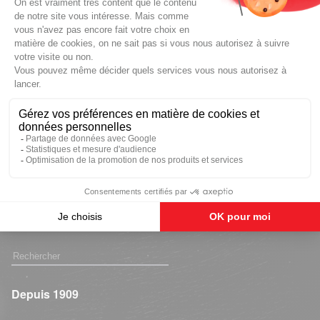
YAKITORI ET RIZ
CANTONAIS
Facile - 15 min
4
« Précédent
1
2
3
Toutes les photos illustrant nos produits sont des suggestions de
présentation.
Depuis 1909