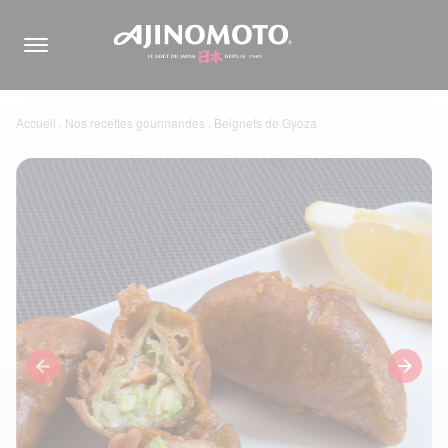
Accueil
.
Nos recettes gourmandes
.
Beignets de Gyoza