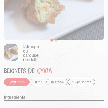
beignets de
Gyoza
Légumes
20 min
Très facile
1-2 personnes
Ingrédients