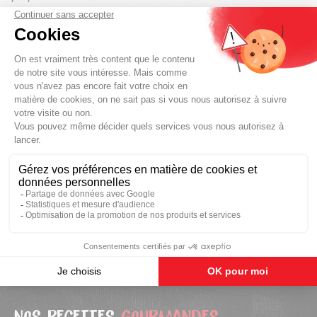
• Une fois l’huile chauffée, enrobez les Gyoza dans la pâte
à beignets et insérez-les tout de suite dans votre friteuse.
• Surveillez la cuisson de vos beignets. Lorsqu’ils sont
bien dorés, retirez-les et déposez-les sur du papier
absorbant pour éliminer l’excédent d’huile.
• Servez-les chauds avec un morceau de citron pour
arroser si besoin.
C'EST PRÊT ! ITADAKIMASU !
Nos recettes
gourmandes