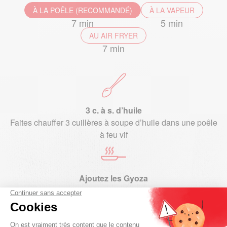
À LA POÊLE (RECOMMANDÉ)
À LA VAPEUR
7 min
5 min
AU AIR FRYER
7 min
3 c. à s. d’huile
Faites chauffer 3 cuillères à soupe d’huile dans une poêle
à feu vif
Ajoutez les Gyoza
Quand l’huile crépite, ajoutez les Gyoza à la main et faites-
les dorer sur la face plate pendant 2 min