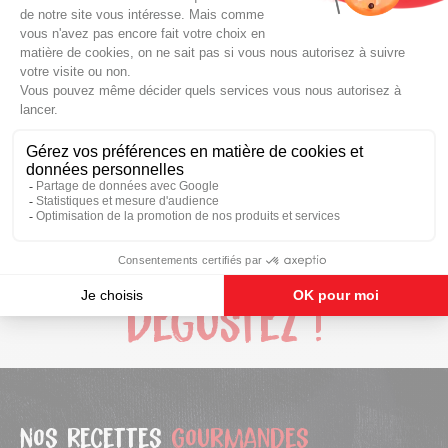
Ajoutez 100ml d’eau
Couvrez et laissez cuire environ 4 min
Retirez le couvercle
Laissez cuire 1 à 2 min jusqu’à ce que l’eau se soit
entièrement évaporée et que la face plate du Gyoza soit
colorée à votre goût
Dégustez !
Nos recettes
gourmandes