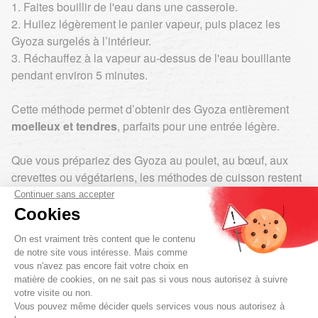
1. Faites bouillir de l'eau dans une casserole.
2. Huilez légèrement le panier vapeur, puis placez les
Gyoza surgelés à l’intérieur.
3. Réchauffez à la vapeur au-dessus de l'eau bouillante
pendant environ 5 minutes.
Cette méthode permet d’obtenir des Gyoza entièrement
moelleux et tendres
, parfaits pour une entrée légère.
Que vous prépariez des Gyoza au poulet, au bœuf, aux
crevettes ou végétariens, les méthodes de cuisson restent
les mêmes. Le temps de cuisson est de 5 minutes pour
tous les Gyoza.
Réchauffage et conservation des Gyoza
Les Gyoza doivent être cuits directement après avoir été
sorti du congélateur. Ils ne doivent en aucun cas être
recongelés après décongélation.